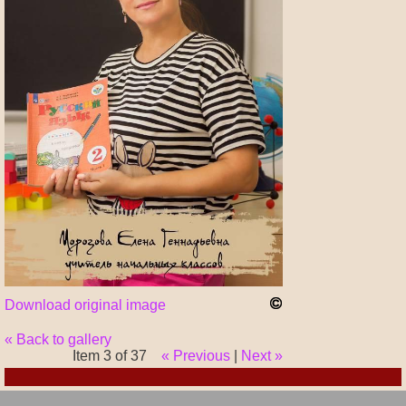
Download original image
« Back to gallery
Item 3 of 37
« Previous
|
Next »