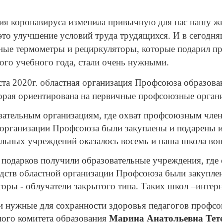
коронавируса изменила привычную для нас нашу жиз
это улучшение условий труда трудящихся. И в сегодняш
ные термометры и рециркуляторы, которые подарил п
ого учебного года, стали очень нужными.
а 2020г. областная организация Профсоюза образов
торая ориентирована на первичные профсоюзные орган
ельным организациям, где охват профсоюзным членст
 организации Профсоюза были закуплены и подарены 
льных учреждений оказалось восемь и наша школа вош
дарков получили образовательные учреждения, где
редств областной организации Профсоюза были закупл
оры - облучатели закрытого типа. Таких школ –интерн
ужные для сохранности здоровья педагогов профсою
ного комитета образования
Марина Анатольевна Тет