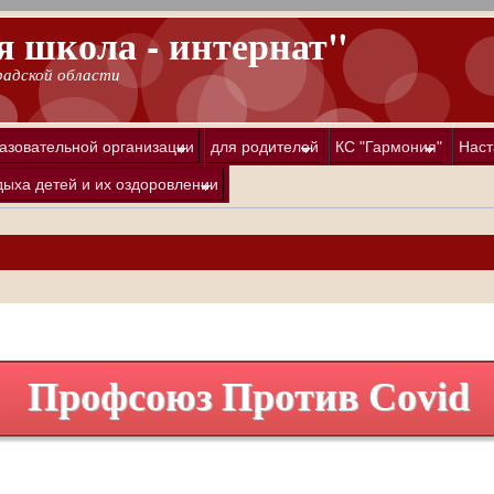
 школа - интернат"
градской области
азовательной организации
для родителей
КС "Гармония"
Наст
дыха детей и их оздоровлении
Профсоюз Против Cоvid