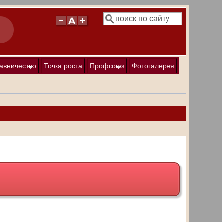
Поиск
Форма поиска
авничество
Точка роста
Профсоюз
Фотогалерея