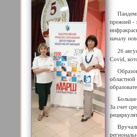
Пандемия 
прежней - 
инфракрас
началу нов
26 август
Cоvid, ко
Образоват
областной
образовате
Больше по
За счет с
рециркулят
Вручали н
региональ