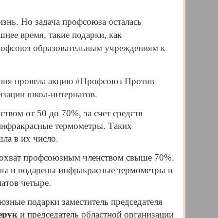
нь. Но задача профсоюза осталась
нее время, такие подарки, как
рофсоюз образовательным учреждениям к
ания провела акцию #Профсоюз Против
изации школ-интернатов.
вом от 50 до 70%, за счет средств
инфракрасные термометры. Таких
ла в их число.
 охват профсоюзным членством свыше 70%.
ены и подарены инфракрасные термометры и
атов четыре.
зные подарки заместитель председателя
ерук
и председатель областной организации