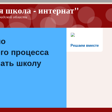
 школа - интернат"
градской области
по
Решаем вместе
го процесса
лать школу