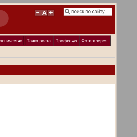
Поиск
Форма поиска
авничество
Точка роста
Профсоюз
Фотогалерея