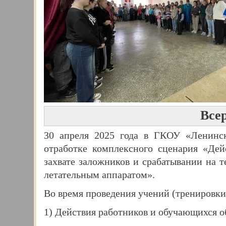
Все
30 апреля 2025 года в ГКОУ «Ленинск
отработке комплексного сценария «Дей
захвате заложников и срабатывании на 
летательным аппаратом».
Во время проведения учений (тренировки
1) Действия работников и обучающихся о